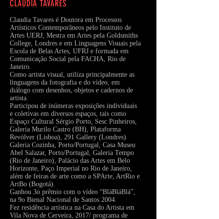
CLAUDIA TAVARES
Claudia Tavares é Doutora em Processos
Artísticos Contemporâneos pelo Instituto de
Artes UERJ, Mestra em Artes pela Goldsmiths
College, Londres e em Linguagens Visuais pela
Escola de Belas Artes, UFRJ e formada em
Comunicação Social pela FACHA, Rio de
Janeiro.
Como artista visual, utiliza principalmente as
linguagens da fotografia e do vídeo, em
diálogo com desenhos, objetos e cadernos de
artista.
Participou de inúmeras exposições individuais
e coletivas em diversos espaços, tais como
Espaço Cultural Sérgio Porto, Sesc Pinheiros,
Galeria Murilo Castro (BH), Plataforma
Revólver (Lisboa), 291 Gallery (Londres)
Galeria Cozinha, Porto/Portugal, Casa Museu
Abel Salazar, Porto/Portugal, Galeria Tempo
(Rio de Janeiro), Palácio das Artes em Belo
Horizonte, Paço Imperial no Rio de Janeiro,
além de feiras de arte como a SPArte, ArtRio e
ArtBo (Bogotá).
Ganhou 3o prêmio com o vídeo “BláBláBlá”,
na 9o Bienal Nacional de Santos 2004.
Fez residência artística na Casa do Artista em
Vila Nova de Cerveira, 2017/ programa de